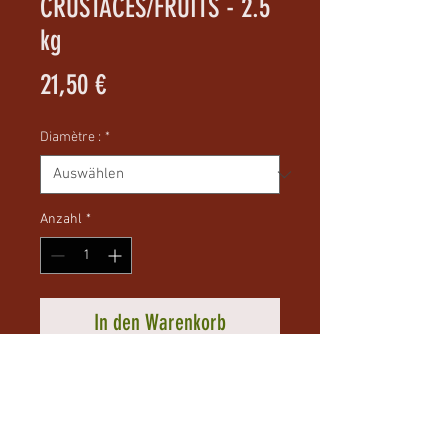
CRUSTACÉS/FRUITS - 2.5
kg
Preis
21,50 €
Diamètre :
*
Anzahl
*
In den Warenkorb
Bouillettes composées de :
11 céréales, protéine animale,
huile de poissons, mélange